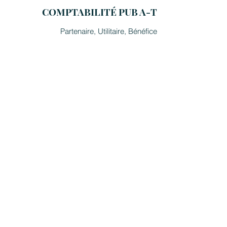
COMPTABILITÉ PUB A-T
Partenaire, Utilitaire, Bénéfice
DE LA PUBLICITÉ ET ENCORE
PLUS
Le monde du marketing a plus évolué ces
10 dernières années que dans les 100
précédentes. À ce rythme, il est difficile
pour vous, expert dans votre domaine, de
suivre les différentes tendances de
performance constamment mises à jour.
Nous pouvons vous aider. Pub A-T vous
guidera par de judicieux conseils,
échafaudant une stratégie marketing